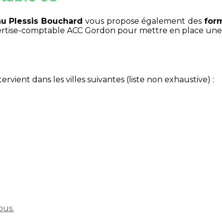
u Plessis Bouchard
vous propose également des
form
expertise-comptable ACC Gordon pour mettre en place un
ntervient dans les villes suivantes
(liste non exhaustive)
:
ous.